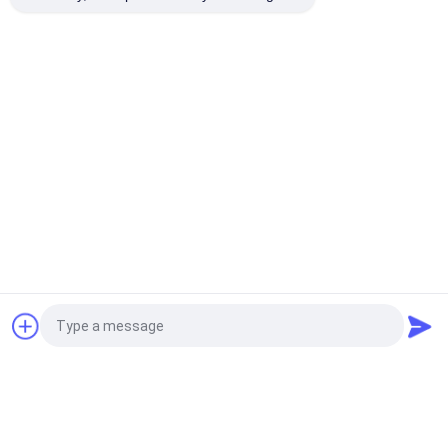
Handgel-Zufuhr-Pumpe
Fortsetzen
Plastiklotions-Pumpen
33/410 Spülmittelspender Grüne Farbe Mit 4ml Dosierung
Pp Saft Honig Sirup Getränke Gallone 33/410 Spenderpumpe
Große Dosis Lebensmittelqualität
33/410 Qualitätslotionspumpe 4CC Matte Blaupumpen für
Lotionsflaschen
Fordern Sie ein Angebot
Beliebte Kategorien
Alle
Kosmetische 
Plastiklotions-
Lotions-Pumpe
Pumpen
Photo