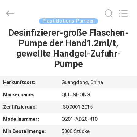
QIJUNHONG
PLASTIC
PRODUCTS
MANUFACTORY
CO.,LTD.
Plastiklotions-Pumpen
All
Rights
Desinfizierer-große Flaschen-
ZU
Reserved.
Pumpe der Hand1.2ml/t,
HAUSE
gewellte Handgel-Zufuhr-
PRODUKTE
Pumpe
VR-
Herkunftsort:
Guangdong, China
SHOW
Markenname:
QIJUNHONG
Zertifizierung:
ISO9001:2015
ÜBER
Modellnummer:
Q201-AD28-410
UNS
Min Bestellmenge:
5000 Stücke