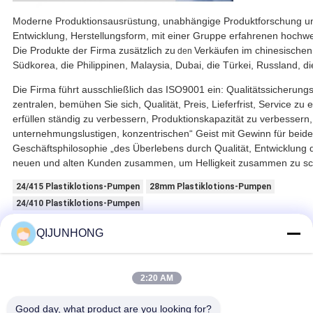
Moderne Produktionsausrüstung, unabhängige Produktforschung un
Entwicklung, Herstellungsform, mit einer Gruppe erfahrenen hoch
Die Produkte der Firma zusätzlich zu
Verkäufen im chinesischen 
den
Südkorea, die Philippinen, Malaysia, Dubai, die Türkei, Russland, 
Die Firma führt ausschließlich das ISO9001 ein: Qualitätssicherun
zentralen, bemühen Sie sich, Qualität, Preis, Lieferfrist, Service zu
erfüllen ständig zu verbessern, Produktionskapazität zu verbessern
unternehmungslustigen, konzentrischen“ Geist mit Gewinn für beide
Geschäftsphilosophie „des Überlebens durch Qualität, Entwicklung d
neuen und alten Kunden zusammen, um Helligkeit zusammen zu sc
24/415 Plastiklotions-Pumpen
28mm Plastiklotions-Pumpen
24/410 Plastiklotions-Pumpen
QIJUNHONG
Erhalten Sie den besten Preis für
2:20 AM
Desinfizierer-große Flaschen-
Pumpe der Hand1.2ml/t, gewellte
Good day, what product are you looking for?