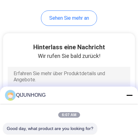
13
Sehen Sie mehr an
Plastiknebel-Sprüher
Hinterlass eine Nachricht
Wir rufen Sie bald zurück!
17
Plastiküberwurfmutter
QIJUNHONG
6:07 AM
Good day, what product are you looking for?