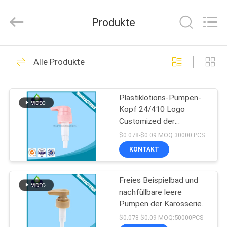
QIJUNHONG
PLASTIC
PRODUCTS
Produkte
MANUFACTORY
CO.,LTD.
All
Rights
ZU
Reserved.
84
Alle Produkte
HAUSE
Kosmetische
Lotions-Pumpe
Plastiklotions-Pumpen-
PRODUKTE
Kopf 24/410 Logo
Customized der
VR-
schrauben-15g
$0.078-$0.09 MOQ:30000 PCS
SHOW
KONTAKT
234
Plastiklotions-
Freies Beispielbad und
ÜBER
nachfüllbare leere
UNS
Pumpen
Pumpen der Karosserie-
Handlotions-Pumpen-28-
$0.078-$0.09 MOQ:50000PCS