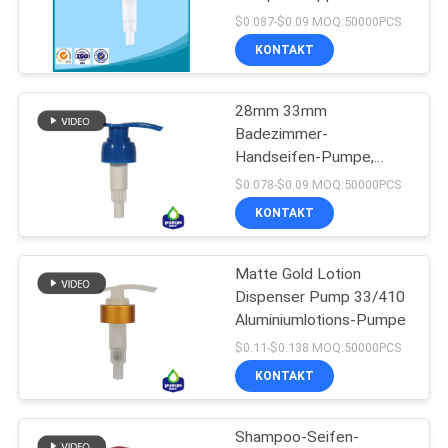
SITEMAP
Lotions-Pumpen-Kopf-
$0.087-$0.09 MOQ:50000PCS
1.7g kundengerechte
KONTAKT
15
PRIVACY
Shampoo-Lotions-
28mm 33mm
POLICY
Badezimmer-
Pumpe
Handseifen-Pumpe,
Shampoo-Zufuhr-Pumpe
$0.078-$0.09 MOQ:50000PCS
KONTAKT
Matte Gold Lotion
11
Dispenser Pump 33/410
Aluminiumlotions-Pumpe
Goldlotions-Pumpe
$0.11-$0.138 MOQ:50000PCS
KONTAKT
Shampoo-Seifen-