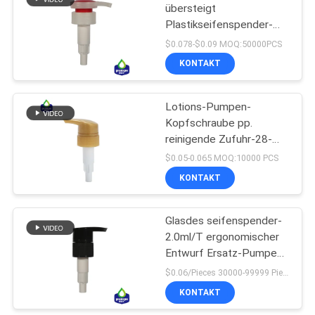
übersteigt
Plastikseifenspender-
10
Pumpe 28/410 freie
$0.078-$0.09 MOQ:50000PCS
Beispiel-
Schaumkunststoff-
KONTAKT
Pumpe
Lotions-Pumpen-
Kopfschraube pp.
reinigende Zufuhr-28-
410 unten
$0.05-0.065 MOQ:10000 PCS
KONTAKT
19
Flüssigseife-Zufuhr-
Glasdes seifenspender-
2.0ml/T ergonomischer
Pumpe
Entwurf Ersatz-Pumpen-
des Schwarz-24 410
$0.06/Pieces 30000-99999 Pieces MOQ:30000 Stücke
KONTAKT