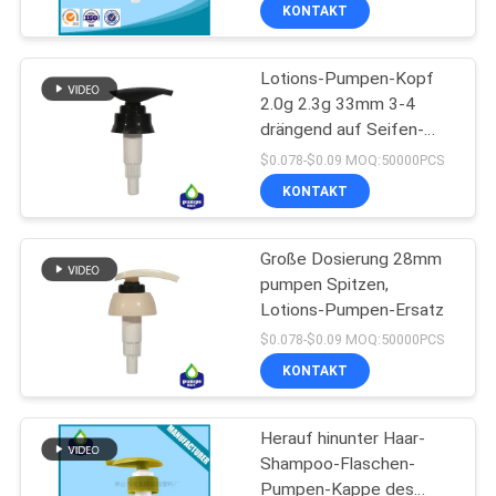
415 der Seifen-2CC
WERKSBESICHTIGUNG
KONTAKT
Lotions-Pumpen-Kopf
QUALITÄTSKONTROLLE
67
2.0g 2.3g 33mm 3-4
drängend auf Seifen-
Lotions-Zufuhr-
KONTAKT
Flasche
$0.078-$0.09 MOQ:50000PCS
Pumpe
MIT
KONTAKT
UNS
Große Dosierung 28mm
pumpen Spitzen,
NEUIGKEITEN
Lotions-Pumpen-Ersatz
88
$0.078-$0.09 MOQ:50000PCS
BITTE UM
Lotions-Pumpen-
KONTAKT
EIN
Kopf
Herauf hinunter Haar-
ANGEBOT
Shampoo-Flaschen-
Pumpen-Kappe des