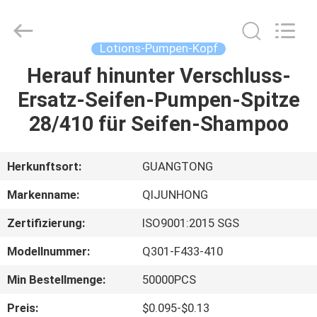
QIJUNHONG
PLASTIC
PRODUCTS
MANUFACTORY
CO.,LTD.
Lotions-Pumpen-Kopf
All
Rights
Herauf hinunter Verschluss-
ZU
Reserved.
Ersatz-Seifen-Pumpen-Spitze
HAUSE
28/410 für Seifen-Shampoo
PRODUKTE
Herkunftsort:
GUANGTONG
VR-
Markenname:
QIJUNHONG
SHOW
Zertifizierung:
ISO9001:2015 SGS
Modellnummer:
Q301-F433-410
ÜBER
UNS
Min Bestellmenge:
50000PCS
Preis:
$0.095-$0.13