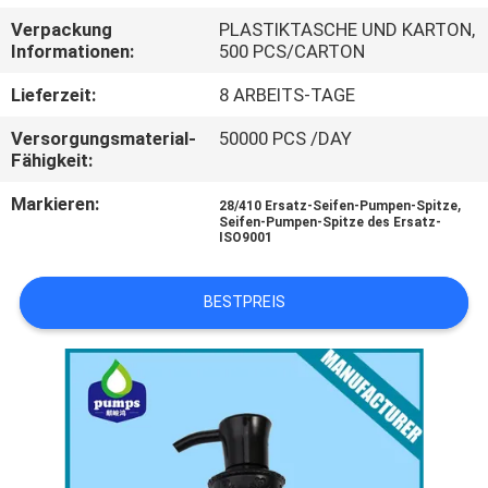
WERKSBESICHTIGUNG
Verpackung
PLASTIKTASCHE UND KARTON,
Informationen:
500 PCS/CARTON
QUALITÄTSKONTROLLE
Lieferzeit:
8 ARBEITS-TAGE
Versorgungsmaterial-
50000 PCS /DAY
KONTAKT
Fähigkeit:
MIT
Markieren:
,
28/410 Ersatz-Seifen-Pumpen-Spitze
UNS
Seifen-Pumpen-Spitze des Ersatz-
ISO9001
NEUIGKEITEN
BESTPREIS
BITTE UM
EIN
ANGEBOT