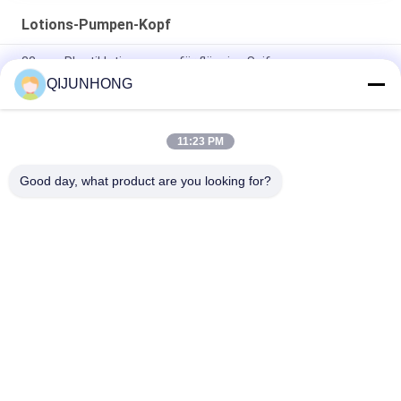
Lotions-Pumpen-Kopf
33 mm Plastiklotionspump für flüssige Seife
QIJUNHONG
Gelbfarbige Plastiklotionspumpen 33/410 Flüssigkeit für
Handseife
11:23 PM
Lotions-Pumpe mit 33/410 Schließungs-kosmetischer
Shampoo-Seifen-Spray-Pumpe
Good day, what product are you looking for?
Beliebte Kategorien
Alle
Kosmetische 
Plastiklotions-
Lotions-Pumpe
Pumpen
Lotions-Zufuhr-
Lotions-Pumpen-
Pumpe
Kopf
Shampoo-Lotions-
Goldlotions-Pumpe
Pumpe