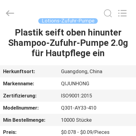
QIJUNHONG
PLASTIC
PRODUCTS
MANUFACTORY
CO.,LTD.
Lotions-Zufuhr-Pumpe
All
Rights
Plastik seift oben hinunter
ZU
Reserved.
Shampoo-Zufuhr-Pumpe 2.0g
HAUSE
für Hautpflege ein
PRODUKTE
Herkunftsort:
Guangdong, China
VR-
Markenname:
QIJUNHONG
SHOW
Zertifizierung:
ISO9001:2015
Modellnummer:
Q301-AY33-410
ÜBER
UNS
Min Bestellmenge:
10000 Stücke
Preis:
$0.078 - $0.09/Pieces