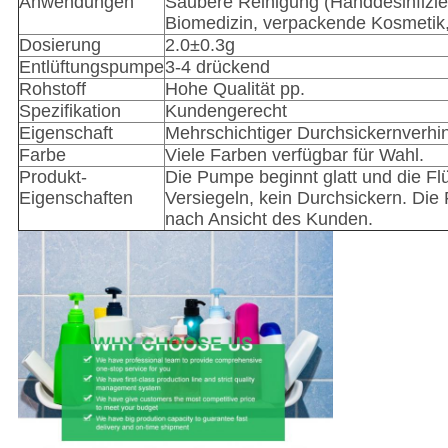
Anwendungen
Saubere Reinigung (Handdesinfizier
Biomedizin, verpackende Kosmetik, 
Dosierung
2.0±0.3g
Entlüftungspumpe
3-4 drückend
Rohstoff
Hohe Qualität pp.
Spezifikation
Kundengerecht
Eigenschaft
Mehrschichtiger Durchsickernverhin
Farbe
Viele Farben verfügbar für Wahl.
Produkt-
Die Pumpe beginnt glatt und die Flü
Eigenschaften
Versiegeln, kein Durchsickern. Die
nach Ansicht des Kunden.