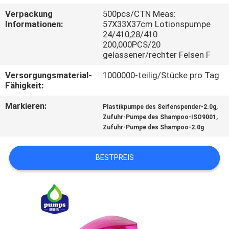
WERKSBESICHTIGUNG
Verpackung
500pcs/CTN Meas:
Informationen:
57X33X37cm Lotionspumpe
24/410,28/410
QUALITÄTSKONTROLLE
200,000PCS/20
gelassener/rechter Felsen F
KONTAKT
Versorgungsmaterial-
1000000-teilig/Stücke pro Tag
Fähigkeit:
MIT
UNS
Markieren:
,
Plastikpumpe des Seifenspender-2.0g
,
Zufuhr-Pumpe des Shampoo-ISO9001
Zufuhr-Pumpe des Shampoo-2.0g
NEUIGKEITEN
BESTPREIS
BITTE UM
EIN
ANGEBOT