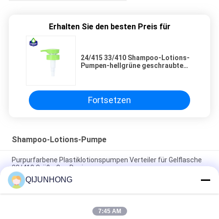
Erhalten Sie den besten Preis für
24/415 33/410 Shampoo-Lotions-
Pumpen-hellgrüne geschraubte
runde Spitze
Fortsetzen
Shampoo-Lotions-Pumpe
Purpurfarbene Plastiklotionspumpen Verteiler für Gelflasche
33/410 Größe 2cc Dosierung
QIJUNHONG
Flüssige Seife 33/410 Lotion Dispenser Pumpe mit
kundenspezifischen Aktoren
7:45 AM
33 410 Lotion Dispenser Pump Links rechts