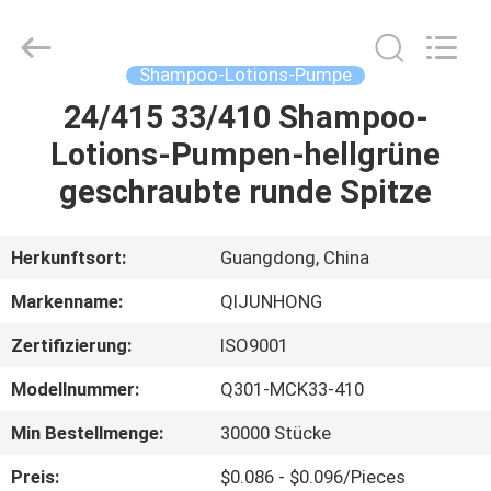
QIJUNHONG
PLASTIC
PRODUCTS
MANUFACTORY
CO.,LTD.
Shampoo-Lotions-Pumpe
All
Rights
24/415 33/410 Shampoo-
ZU
Reserved.
Lotions-Pumpen-hellgrüne
HAUSE
geschraubte runde Spitze
PRODUKTE
Herkunftsort:
Guangdong, China
VR-
Markenname:
QIJUNHONG
SHOW
Zertifizierung:
ISO9001
Modellnummer:
Q301-MCK33-410
ÜBER
UNS
Min Bestellmenge:
30000 Stücke
Preis:
$0.086 - $0.096/Pieces