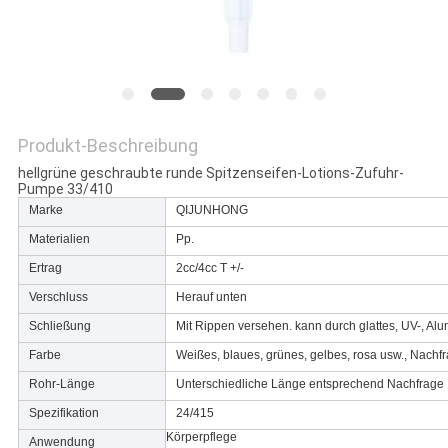
SITEMAP
PRIVACY
POLICY
Produkt-Beschreibung
hellgrüne geschraubte runde Spitzenseifen-Lotions-Zufuhr-
Pumpe 33/410
Marke
QIJUNHONG
Materialien
Pp.
Ertrag
2cc/4cc T +/-
Verschluss
Herauf unten
Schließung
Mit Rippen versehen. kann durch glattes, UV-, 
Farbe
Weißes, blaues, grünes, gelbes, rosa usw., Nach
Rohr-Länge
Unterschiedliche Länge entsprechend Nachfrage
Spezifikation
24/415
Körperpflege
Anwendung