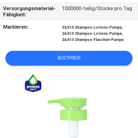
WERKSBESICHTIGUNG
Versorgungsmaterial-
1000000-teilig/Stücke pro Tag
Fähigkeit:
QUALITÄTSKONTROLLE
Markieren:
,
33/410 Shampoo-Lotions-Pumpe
,
24/415 Shampoo-Lotions-Pumpe
24/415 Shampoo-Flaschen-Pumpe
KONTAKT
MIT
BESTPREIS
UNS
NEUIGKEITEN
BITTE UM
EIN
ANGEBOT