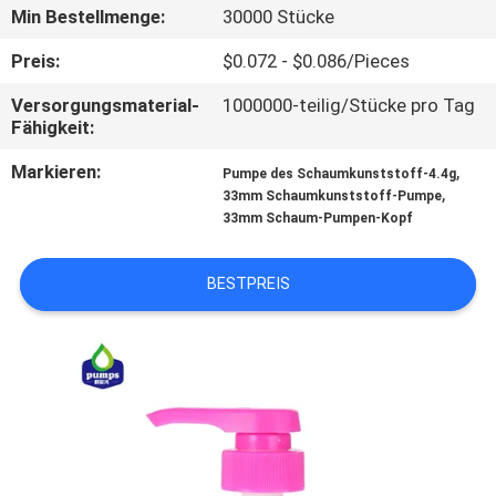
WERKSBESICHTIGUNG
Min Bestellmenge:
30000 Stücke
Preis:
$0.072 - $0.086/Pieces
QUALITÄTSKONTROLLE
Versorgungsmaterial-
1000000-teilig/Stücke pro Tag
Fähigkeit:
KONTAKT
Markieren:
,
Pumpe des Schaumkunststoff-4.4g
MIT
,
33mm Schaumkunststoff-Pumpe
33mm Schaum-Pumpen-Kopf
UNS
BESTPREIS
NEUIGKEITEN
BITTE UM
EIN
ANGEBOT