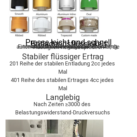
Presse leicht und schnell
Entladungsflüssigkeit
Einfach zu drücken, eingebauter Frühling, automatisch neu eingebunden 3-5mal, die Flüssigkeit herauszupressen
Stabiler flüssiger Ertrag
201 Reihe der stabilen Entladung 2cc jedes 
Mal
401 Reihe des stabilen Ertrages 4cc jedes 
Mal
Langlebig
Nach Zeiten ≥3000 des 
Belastungswiderstand-Druckversuchs