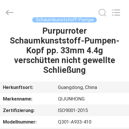
QIJUNHONG
PLASTIC
PRODUCTS
MANUFACTORY
CO.,LTD.
Schaumkunststoff-Pumpe
All
Rights
Purpurroter
ZU
Reserved.
Schaumkunststoff-Pumpen-
HAUSE
Kopf pp. 33mm 4.4g
PRODUKTE
verschütten nicht gewellte
Schließung
VR-
SHOW
Herkunftsort:
Guangdong, China
Markenname:
QIJUNHONG
ÜBER
Zertifizierung:
ISO9001-2015
UNS
Modellnummer:
Q301-A933-410