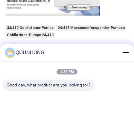
33/410 Goldlotions-Pumpe
24/415 Massenseifenspender-Pumpen
Goldlotions-Pumpe 24/410
QIJUNHONG
Erhalten Sie den besten Preis für
1:35 PM
Heraus Frühlings-Lotions-Zufuhr-
Pumpen-Spitze 2.0ml/t für
flüssiges
Good day, what product are you looking for?
HOCHVISKOSITÄTS2.0CC SR-310
Fortsetzen
Goldlotions-Pumpe