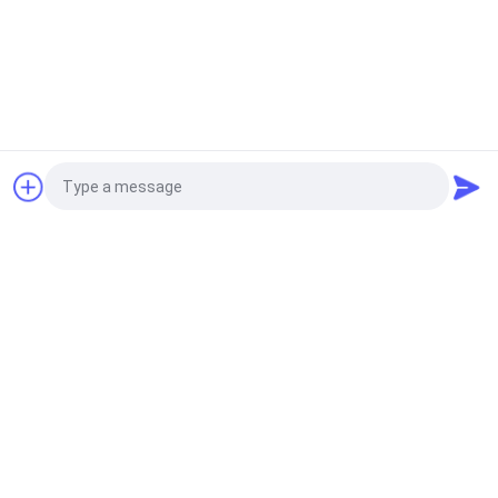
33/410 Aluminiumgoldlotions-Pumpen-Metall Matte Shower
Soap Shampoo Pump
ODM UV- Aluminium-Rose Gold Soap Pump, 33/410 Lotions-
Förderpumpe
Aluminium-Gold-Silber-Seifenpump 24/410 28/410 33/410
OEM ODM
Fordern Sie ein Angebot
Beliebte Kategorien
Alle
Kosmetische 
Plastiklotions-
Lotions-Pumpe
Pumpen
Photo
Lotions-Zufuhr-
Lotions-Pumpen-
Video Call
Pumpe
Kopf
Shampoo-Lotions-
Audio Call
Goldlotions-Pumpe
Pumpe
Schaumkunststoff-
Flüssigseife-Zufuhr-