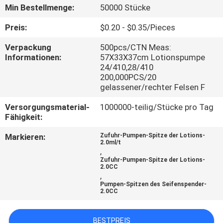
WERKSBESICHTIGUNG
Min Bestellmenge:
50000 Stücke
Preis:
$0.20 - $0.35/Pieces
QUALITÄTSKONTROLLE
Verpackung
500pcs/CTN Meas:
Informationen:
57X33X37cm Lotionspumpe
24/410,28/410
KONTAKT
200,000PCS/20
MIT
gelassener/rechter Felsen F
UNS
Versorgungsmaterial-
1000000-teilig/Stücke pro Tag
Fähigkeit:
NEUIGKEITEN
Markieren:
Zufuhr-Pumpen-Spitze der Lotions-
2.0ml/t
,
Zufuhr-Pumpen-Spitze der Lotions-
BITTE UM
2.0CC
,
EIN
Pumpen-Spitzen des Seifenspender-
2.0CC
ANGEBOT
BESTPREIS