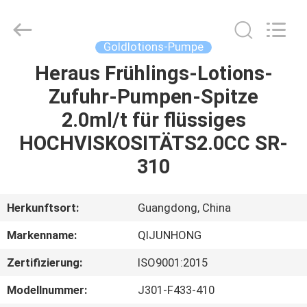
QIJUNHONG
PLASTIC
PRODUCTS
MANUFACTORY
CO.,LTD.
Goldlotions-Pumpe
All
Rights
Heraus Frühlings-Lotions-
ZU
Reserved.
Zufuhr-Pumpen-Spitze
HAUSE
2.0ml/t für flüssiges
PRODUKTE
HOCHVISKOSITÄTS2.0CC SR-
310
VR-
SHOW
Herkunftsort:
Guangdong, China
Markenname:
QIJUNHONG
ÜBER
Zertifizierung:
ISO9001:2015
UNS
Modellnummer:
J301-F433-410