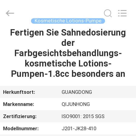
QIJUNHONG
PLASTIC
PRODUCTS
MANUFACTORY
CO.,LTD.
Kosmetische Lotions-Pumpe
All
Rights
Fertigen Sie Sahnedosierung
ZU
Reserved.
der
HAUSE
Farbgesichtsbehandlungs-
PRODUKTE
kosmetische Lotions-
Pumpen-1.8cc besonders an
VR-
SHOW
Herkunftsort:
GUANGDONG
Markenname:
QIJUNHONG
ÜBER
Zertifizierung:
ISO9001: 2015 SGS
UNS
Modellnummer:
J201-JK28-410