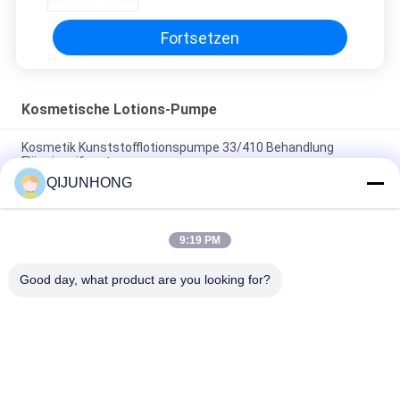
1.8cc besonders an
Fortsetzen
Kosmetische Lotions-Pumpe
Kosmetik Kunststofflotionspumpe 33/410 Behandlung
Flüssigseifenstopper
QIJUNHONG
Schwarze Farbe Shampoo Flasche Kosmetik Lotion Pumpe
4cc Dosierung
9:19 PM
Gelbe Farbe 33/410 4cc Dosierung kosmetische
Lotionspumpe für Shampoo
Good day, what product are you looking for?
Beliebte Kategorien
Alle
Kosmetische 
Plastiklotions-
Lotions-Pumpe
Pumpen