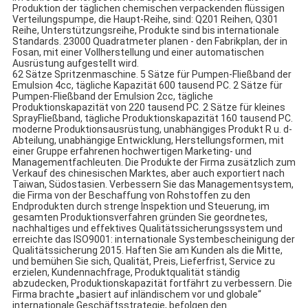
Produktion der täglichen chemischen verpackenden flüssigen 
Verteilungspumpe, die Haupt-Reihe, sind: Q201 Reihen, Q301 
Reihe, Unterstützungsreihe, Produkte sind bis internationale 
Standards. 23000 Quadratmeter planen - den Fabrikplan, der in 
Fosan, mit einer Vollherstellung und einer automatischen 
Ausrüstung aufgestellt wird.
62 Sätze Spritzenmaschine. 5 Sätze für Pumpen-Fließband der 
Emulsion 4cc, tägliche Kapazität 600 tausend PC. 2 Sätze für 
Pumpen-Fließband der Emulsion 2cc, tägliche 
Produktionskapazität von 220 tausend PC. 2 Sätze für kleines 
SprayFließband, tägliche Produktionskapazität 160 tausend PC. 
moderne Produktionsausrüstung, unabhängiges Produkt R u. d-
Abteilung, unabhängige Entwicklung, Herstellungsformen, mit 
einer Gruppe erfahrenen hochwertigen Marketing- und 
Managementfachleuten. Die Produkte der Firma zusätzlich zum 
Verkauf des chinesischen Marktes, aber auch exportiert nach 
Taiwan, Südostasien. Verbessern Sie das Managementsystem, 
die Firma von der Beschaffung von Rohstoffen zu den 
Endprodukten durch strenge Inspektion und Steuerung, im 
gesamten Produktionsverfahren gründen Sie geordnetes, 
nachhaltiges und effektives Qualitätssicherungssystem und 
erreichte das ISO9001: internationale Systembescheinigung der 
Qualitätssicherung 2015. Haften Sie am Kunden als die Mitte, 
und bemühen Sie sich, Qualität, Preis, Lieferfrist, Service zu 
erzielen, Kundennachfrage, Produktqualität ständig 
abzudecken, Produktionskapazität fortfährt zu verbessern. Die 
Firma brachte „basiert auf inländischem vor und globale“ 
internationale Geschäftsstrategie, befolgen den 