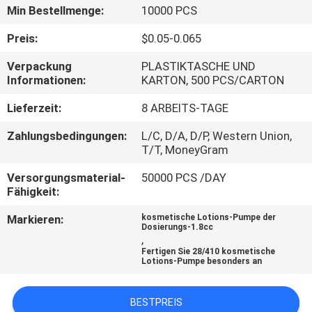
WERKSBESICHTIGUNG
Min Bestellmenge:
10000 PCS
Preis:
$0.05-0.065
QUALITÄTSKONTROLLE
Verpackung
PLASTIKTASCHE UND
Informationen:
KARTON, 500 PCS/CARTON
KONTAKT
Lieferzeit:
8 ARBEITS-TAGE
MIT
Zahlungsbedingungen:
L/C, D/A, D/P, Western Union,
UNS
T/T, MoneyGram
Versorgungsmaterial-
50000 PCS /DAY
NEUIGKEITEN
Fähigkeit:
Markieren:
kosmetische Lotions-Pumpe der
Dosierungs-1.8cc
BITTE UM
,
Fertigen Sie 28/410 kosmetische
EIN
Lotions-Pumpe besonders an
ANGEBOT
BESTPREIS