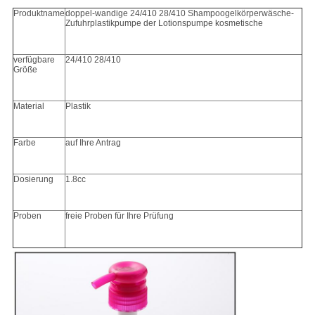
Produktname
doppel-wandige 24/410 28/410 Shampoogelkörperwäsche-
Zufuhrplastikpumpe der Lotionspumpe kosmetische
verfügbare
24/410 28/410
Größe
Material
Plastik
Farbe
auf Ihre Antrag
Dosierung
1.8cc
Proben
freie Proben für Ihre Prüfung