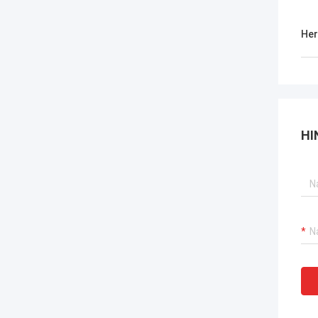
Her
HI