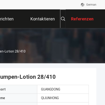
German
richten
Kontaktieren
Referenzen
Sie Uns
en-Lotion 28/410
-Pumpen-Lotion 28/410
sort
GUANGDONG
ame
QIJUNHONG