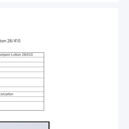
tion 28/410
Pumpen-Lotion 28/410
cs/carton