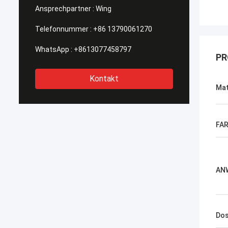
Ansprechpartner :
Wing
Telefonnummer :
+86 13790061270
WhatsApp :
+8613077458797
PR
Kontakt
Mat
FA
AN
Dos