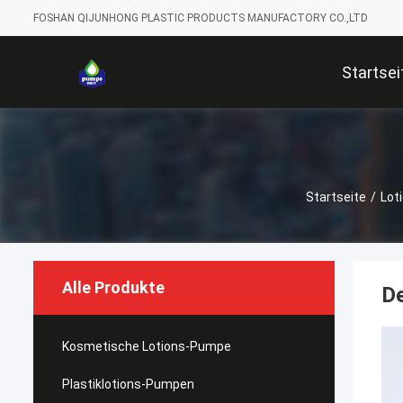
FOSHAN QIJUNHONG PLASTIC PRODUCTS MANUFACTORY CO.,LTD
Startsei
Startseite
/
Lot
Alle Produkte
De
Kosmetische Lotions-Pumpe
Plastiklotions-Pumpen