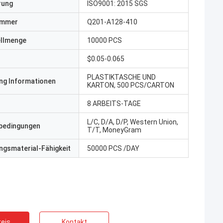
erung
ISO9001: 2015 SGS
ummer
Q201-A128-410
ellmenge
10000 PCS
$0.05-0.065
PLASTIKTASCHE UND
ng Informationen
KARTON, 500 PCS/CARTON
8 ARBEITS-TAGE
L/C, D/A, D/P, Western Union,
bedingungen
T/T, MoneyGram
gsmaterial-Fähigkeit
50000 PCS /DAY
eis
Kontakt