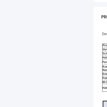
PR
De
Pr
Vor
Sc
Ha
Fa
Ku
Na
Ent
Pa
M.O
Ha