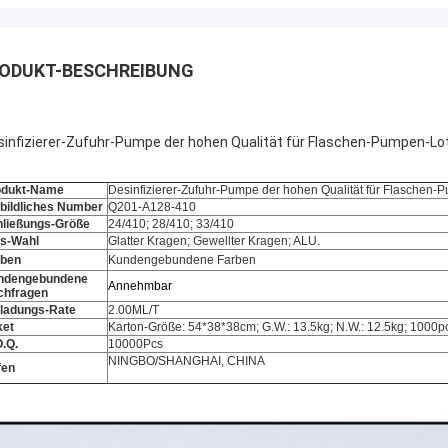
ODUKT-BESCHREIBUNG
sinfizierer-Zufuhr-Pumpe der hohen Qualität für Flaschen-Pumpen-Lo
odukt-Name
Desinfizierer-Zufuhr-Pumpe der hohen Qualität für Flaschen-
bildliches Number
Q201-A128-410
hließungs-Größe
24/410; 28/410; 33/410
ls-Wahl
Glatter Kragen; Gewellter Kragen; ALU.
rben
Kundengebundene Farben
ndengebundene 
Annehmbar
chfragen
ladungs-Rate
2.00ML/T
ket
Karton-Größe: 54*38*38cm; G.W.: 13.5kg; N.W.: 12.5kg; 1000p
.Q.
10000Pcs
NINGBO/SHANGHAI, CHINA
fen