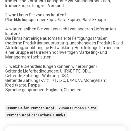
Immer eine Vorproduktionsprobe vor Massenproduktion;
Immer Endprüfung vor Versand;
3.what kann Sie von uns kaufen?
Plastiklotionspumpenkopf, Plastikspray, Plastikkappe
4. warum sollten Sie von uns nicht von anderen Lieferanten
kaufen?
Die Firma hat einige automatisierte Fertigungsstraßen,
moderne Produktionsausrüstung, unabhängiges Produkt R u. d-
Abteilung, unabhängige Entwicklung, Herstellungsformen, mit
einer Gruppe erfahrenen hochwertigen Marketing- und
Managementfachleuten.
5. welche Dienstleistungen können wir erbringen?
Geltende Lieferbedingungen: UHRKETTE, DDU;
Geltende Zahlungs-Währung: USD;
Geltende Zahlungs-Art: T/T, L/C, D/P D/A, MoneyGram,
Kreditkarte, Paypal;
Sprache gesprochen: Englisch, Chinesen
33mm Seifen-Pumpen-Kopf
28mm Pumpen-Spitze
Pumpen-Kopf der Lotions-1.8ml/T