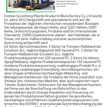
Foshan QiJunHong Plastik-Rroducts Munufactory Co.,Ltd wurde 
im Jahre 2012 hergestellt und spezialisierte sich auf die 
Produktion der täglichen chemischen verpackenden flüssigen 
Verteilungspumpe, die Haupt-Reihe, sind: Q201 Reihen, Q301 
Reihe, Unterstützungsreihe, Produkte sind bis internationale 
Standards. 23000 Quadratmeter planen - den Fabrikplan, der in 
Fosan, mit einer Vollherstellung und einer automatischen 
Ausrüstung aufgestellt wird.
62 Sätze Spritzenmaschine. 5 Sätze für Pumpen-Fließband der 
Emulsion 4cc, tägliche Kapazität 600 tausend PC. 2 Sätze für 
Pumpen-Fließband der Emulsion 2cc, tägliche 
Produktionskapazität von 220 tausend PC. 2 Sätze für kleines 
SprayFließband, tägliche Produktionskapazität 160 tausend PC. 
moderne Produktionsausrüstung, unabhängiges Produkt R u. d-
Abteilung, unabhängige Entwicklung, Herstellungsformen, mit 
einer Gruppe erfahrenen hochwertigen Marketing- und 
Managementfachleuten. Die Produkte der Firma zusätzlich zum 
Verkauf des chinesischen Marktes, aber auch exportiert nach 
Taiwan, Südostasien. Verbessern Sie das Managementsystem, 
die Firma von der Beschaffung von Rohstoffen zu den 
Endprodukten durch strenge Inspektion und Steuerung, im 
gesamten Produktionsverfahren gründen Sie geordnetes, 
nachhaltiges und effektives Qualitätssicherungssystem und 
erreichte das ISO9001: internationale Systembescheinigung der 