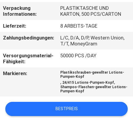
WERKSBESICHTIGUNG
Verpackung
PLASTIKTASCHE UND
Informationen:
KARTON, 500 PCS/CARTON
QUALITÄTSKONTROLLE
Lieferzeit:
8 ARBEITS-TAGE
Zahlungsbedingungen:
L/C, D/A, D/P, Western Union,
KONTAKT
T/T, MoneyGram
MIT
Versorgungsmaterial-
50000 PCS /DAY
UNS
Fähigkeit:
Markieren:
Plastikschrauben-gewellter Lotions-
Pumpen-Kopf
NEUIGKEITEN
,
,
24/415 Lotions-Pumpen-Kopf
Shampoo-Flaschen-gewellter Lotions-
Pumpen-Kopf
BITTE UM
EIN
BESTPREIS
ANGEBOT