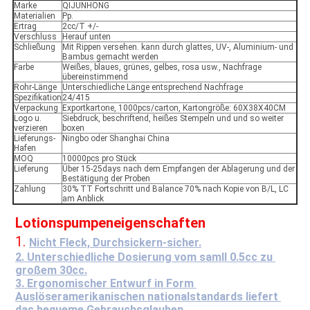
Marke
QIJUNHONG
Materialien
Pp.
Ertrag
2cc/T +/-
Verschluss
Herauf unten
Schließung
Mit Rippen versehen. kann durch glattes, UV-, Aluminium- und
Bambus gemacht werden
Farbe
Weißes, blaues, grünes, gelbes, rosa usw., Nachfrage
übereinstimmend
Rohr-Länge
Unterschiedliche Länge entsprechend Nachfrage
Spezifikation
24/415
Verpackung
Exportkartone, 1000pcs/carton, Kartongröße: 60X38X40CM
Logo u.
Siebdruck, beschriftend, heißes Stempeln und und so weiter
verzieren
boxen
Lieferungs-
Ningbo oder Shanghai China
Hafen
MOQ
10000pcs pro Stück
Lieferung
Über 15-25days nach dem Empfangen der Ablagerung und der
Bestätigung der Proben
Zahlung
30% TT Fortschritt und Balance 70% nach Kopie von B/L, LC
am Anblick
Lotionspumpeneigenschaften
1. 
Nicht Fleck, Durchsickern-sicher.
2. Unterschiedliche Dosierung vom samll 0.5cc zu 
großem 30cc.
3. Ergonomischer Entwurf in Form 
Auslöseramerikanischen nationalstandards liefert 
das bequeme Gebrauchsglauben.