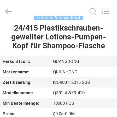
QIJUNHONG
PLASTIC
PRODUCTS
MANUFACTORY
CO.,LTD.
Lotions-Pumpen-Kopf
All
Rights
24/415 Plastikschrauben-
ZU
Reserved.
gewellter Lotions-Pumpen-
HAUSE
Kopf für Shampoo-Flasche
PRODUKTE
Herkunftsort:
GUANGDONG
VR-
Markenname:
QIJUNHONG
SHOW
Zertifizierung:
ISO9001: 2015 SGS
Modellnummer:
Q301-AW33-410
ÜBER
UNS
Min Bestellmenge:
10000 PCS
Preis:
$0.05-0.065