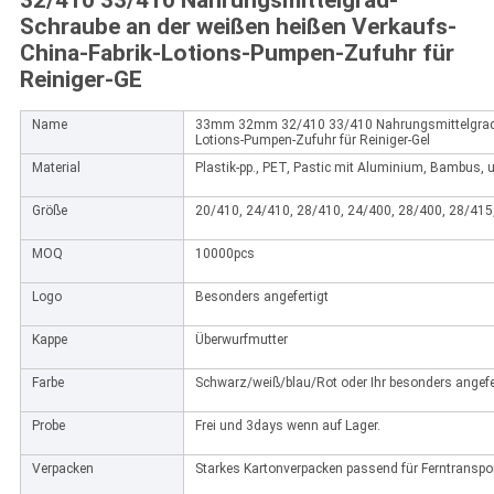
32/410 33/410 Nahrungsmittelgrad-
Schraube an der weißen heißen Verkaufs-
China-Fabrik-Lotions-Pumpen-Zufuhr für
Reiniger-GE
Name
33mm 32mm 32/410 33/410 Nahrungsmittelgrad-Sc
Lotions-Pumpen-Zufuhr für Reiniger-Gel
Material
Plastik-pp., PET, Pastic mit Aluminium, Bambus, 
Größe
20/410, 24/410, 28/410, 24/400, 28/400, 28/415
MOQ
10000pcs
Logo
Besonders angefertigt
Kappe
Überwurfmutter
Farbe
Schwarz/weiß/blau/Rot oder Ihr besonders angefe
Probe
Frei und 3days wenn auf Lager.
Verpacken
Starkes Kartonverpacken passend für Ferntranspo