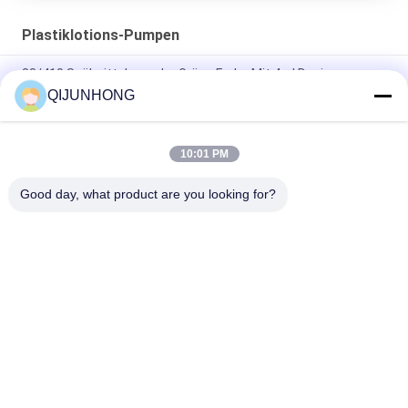
Plastiklotions-Pumpen
33/410 Spülmittelspender Grüne Farbe Mit 4ml Dosierung
QIJUNHONG
Pp Saft Honig Sirup Getränke Gallone 33/410 Spenderpumpe
Große Dosis Lebensmittelqualität
10:01 PM
33/410 Qualitätslotionspumpe 4CC Matte Blaupumpen für
Lotionsflaschen
Good day, what product are you looking for?
Beliebte Kategorien
Alle
Kosmetische 
Plastiklotions-
Lotions-Pumpe
Pumpen
Lotions-Zufuhr-
Lotions-Pumpen-
Pumpe
Kopf
Shampoo-Lotions-
Goldlotions-Pumpe