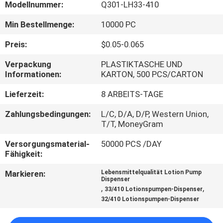
WERKSBESICHTIGUNG
Modellnummer:
Q301-LH33-410
Min Bestellmenge:
10000 PC
QUALITÄTSKONTROLLE
Preis:
$0.05-0.065
Verpackung
PLASTIKTASCHE UND
KONTAKT
Informationen:
KARTON, 500 PCS/CARTON
MIT
Lieferzeit:
8 ARBEITS-TAGE
UNS
Zahlungsbedingungen:
L/C, D/A, D/P, Western Union,
T/T, MoneyGram
NEUIGKEITEN
Versorgungsmaterial-
50000 PCS /DAY
Fähigkeit:
BITTE UM
Markieren:
Lebensmittelqualität Lotion Pump
Dispenser
EIN
,
,
33/410 Lotionspumpen-Dispenser
ANGEBOT
32/410 Lotionspumpen-Dispenser