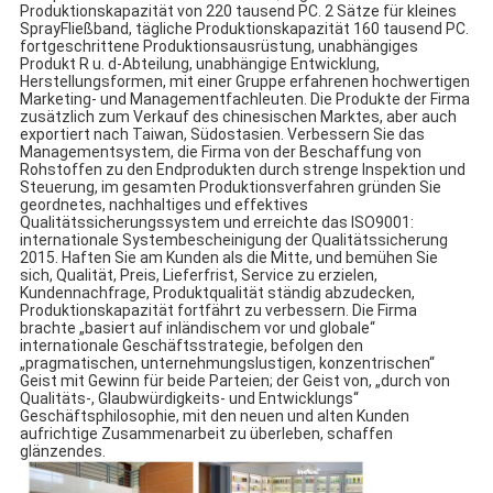
Produktionskapazität von 220 tausend PC. 2 Sätze für kleines 
SprayFließband, tägliche Produktionskapazität 160 tausend PC. 
fortgeschrittene Produktionsausrüstung, unabhängiges 
Produkt R u. d-Abteilung, unabhängige Entwicklung, 
Herstellungsformen, mit einer Gruppe erfahrenen hochwertigen 
Marketing- und Managementfachleuten. Die Produkte der Firma 
zusätzlich zum Verkauf des chinesischen Marktes, aber auch 
exportiert nach Taiwan, Südostasien. Verbessern Sie das 
Managementsystem, die Firma von der Beschaffung von 
Rohstoffen zu den Endprodukten durch strenge Inspektion und 
Steuerung, im gesamten Produktionsverfahren gründen Sie 
geordnetes, nachhaltiges und effektives 
Qualitätssicherungssystem und erreichte das ISO9001: 
internationale Systembescheinigung der Qualitätssicherung 
2015. Haften Sie am Kunden als die Mitte, und bemühen Sie 
sich, Qualität, Preis, Lieferfrist, Service zu erzielen, 
Kundennachfrage, Produktqualität ständig abzudecken, 
Produktionskapazität fortfährt zu verbessern. Die Firma 
brachte „basiert auf inländischem vor und globale“ 
internationale Geschäftsstrategie, befolgen den 
„pragmatischen, unternehmungslustigen, konzentrischen“ 
Geist mit Gewinn für beide Parteien; der Geist von, „durch von 
Qualitäts-, Glaubwürdigkeits- und Entwicklungs“ 
Geschäftsphilosophie, mit den neuen und alten Kunden 
aufrichtige Zusammenarbeit zu überleben, schaffen 
glänzendes.