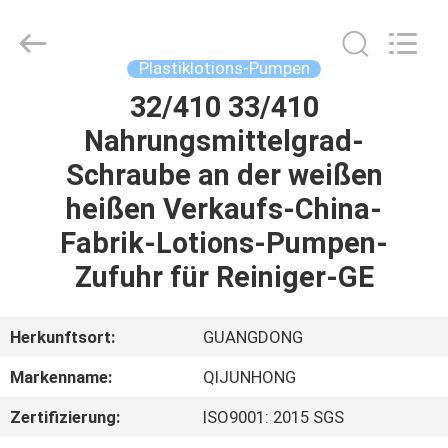
QIJUNHONG
PLASTIC
PRODUCTS
MANUFACTORY
CO.,LTD.
Plastiklotions-Pumpen
All
Rights
32/410 33/410
ZU
Reserved.
Nahrungsmittelgrad-
HAUSE
Schraube an der weißen
PRODUKTE
heißen Verkaufs-China-
Fabrik-Lotions-Pumpen-
VR-
Zufuhr für Reiniger-GE
SHOW
Herkunftsort:
GUANGDONG
ÜBER
Markenname:
QIJUNHONG
UNS
Zertifizierung:
ISO9001: 2015 SGS