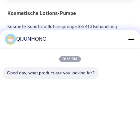
Kosmetische Lotions-Pumpe
Kosmetik Kunststofflotionspumpe 33/410 Behandlung
Flüssigseifenstopper
QIJUNHONG
Schwarze Farbe Shampoo Flasche Kosmetik Lotion Pumpe
4cc Dosierung
9:36 PM
Gelbe Farbe 33/410 4cc Dosierung kosmetische
Lotionspumpe für Shampoo
Good day, what product are you looking for?
Beliebte Kategorien
Alle
Kosmetische 
Plastiklotions-
Lotions-Pumpe
Pumpen
Lotions-Zufuhr-
Lotions-Pumpen-
Pumpe
Kopf