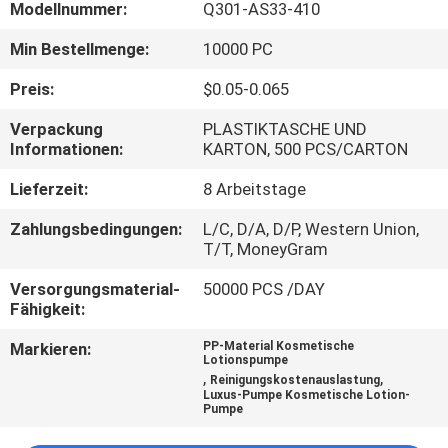
WERKSBESICHTIGUNG
Modellnummer:
Q301-AS33-410
Min Bestellmenge:
10000 PC
QUALITÄTSKONTROLLE
Preis:
$0.05-0.065
Verpackung
PLASTIKTASCHE UND
KONTAKT
Informationen:
KARTON, 500 PCS/CARTON
MIT
Lieferzeit:
8 Arbeitstage
UNS
Zahlungsbedingungen:
L/C, D/A, D/P, Western Union,
T/T, MoneyGram
NEUIGKEITEN
Versorgungsmaterial-
50000 PCS /DAY
Fähigkeit:
BITTE UM
Markieren:
PP-Material Kosmetische
Lotionspumpe
EIN
,
,
Reinigungskostenauslastung
Luxus-Pumpe Kosmetische Lotion-
ANGEBOT
Pumpe