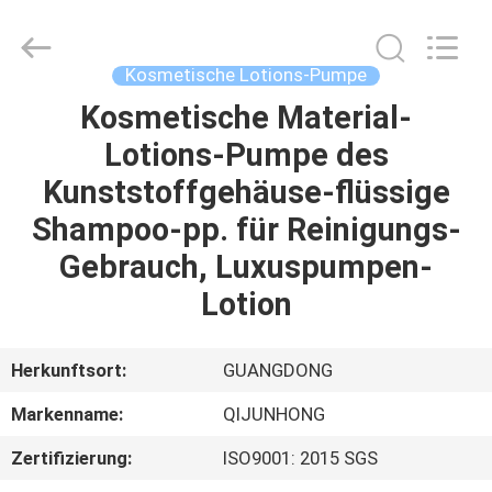
QIJUNHONG
PLASTIC
PRODUCTS
MANUFACTORY
CO.,LTD.
Kosmetische Lotions-Pumpe
All
Rights
Kosmetische Material-
ZU
Reserved.
Lotions-Pumpe des
HAUSE
Kunststoffgehäuse-flüssige
PRODUKTE
Shampoo-pp. für Reinigungs-
Gebrauch, Luxuspumpen-
VR-
Lotion
SHOW
Herkunftsort:
GUANGDONG
ÜBER
Markenname:
QIJUNHONG
UNS
Zertifizierung:
ISO9001: 2015 SGS