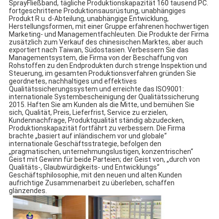
SprayFließband, tägliche Produktionskapazität 160 tausend PC. 
fortgeschrittene Produktionsausrüstung, unabhängiges 
Produkt R u. d-Abteilung, unabhängige Entwicklung, 
Herstellungsformen, mit einer Gruppe erfahrenen hochwertigen 
Marketing- und Managementfachleuten. Die Produkte der Firma 
zusätzlich zum Verkauf des chinesischen Marktes, aber auch 
exportiert nach Taiwan, Südostasien. Verbessern Sie das 
Managementsystem, die Firma von der Beschaffung von 
Rohstoffen zu den Endprodukten durch strenge Inspektion und 
Steuerung, im gesamten Produktionsverfahren gründen Sie 
geordnetes, nachhaltiges und effektives 
Qualitätssicherungssystem und erreichte das ISO9001: 
internationale Systembescheinigung der Qualitätssicherung 
2015. Haften Sie am Kunden als die Mitte, und bemühen Sie 
sich, Qualität, Preis, Lieferfrist, Service zu erzielen, 
Kundennachfrage, Produktqualität ständig abzudecken, 
Produktionskapazität fortfährt zu verbessern. Die Firma 
brachte „basiert auf inländischem vor und globale“ 
internationale Geschäftsstrategie, befolgen den 
„pragmatischen, unternehmungslustigen, konzentrischen“ 
Geist mit Gewinn für beide Parteien; der Geist von, „durch von 
Qualitäts-, Glaubwürdigkeits- und Entwicklungs“ 
Geschäftsphilosophie, mit den neuen und alten Kunden 
aufrichtige Zusammenarbeit zu überleben, schaffen 
glänzendes.