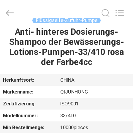
QIJUNHONG
PLASTIC
PRODUCTS
MANUFACTORY
CO.,LTD.
Flüssigseife-Zufuhr-Pumpe
All
Rights
Anti- hinteres Dosierungs-
ZU
Reserved.
Shampoo der Bewässerungs-
HAUSE
Lotions-Pumpen-33/410 rosa
PRODUKTE
der Farbe4cc
VR-
Herkunftsort:
CHINA
SHOW
Markenname:
QIJUNHONG
Zertifizierung:
ISO9001
ÜBER
Modellnummer:
33/410
UNS
Min Bestellmenge:
10000pieces