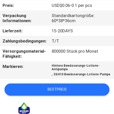
WERKSBESICHTIGUNG
Preis:
USD$0.06-0.1 per pcs
Verpackung
Standardkartongröße:
QUALITÄTSKONTROLLE
Informationen:
60*38*36cm
Lieferzeit:
15-20DAYS
KONTAKT
Zahlungsbedingungen:
T/T
MIT
Versorgungsmaterial-
800000 Stück pro Monat
UNS
Fähigkeit:
Markieren:
Hintere Bewässerungs-Lotions-
NEUIGKEITEN
Antipumpe
,
33/410 Bewässerungs-Lotions-Pumpe
BITTE UM
BESTPREIS
EIN
ANGEBOT