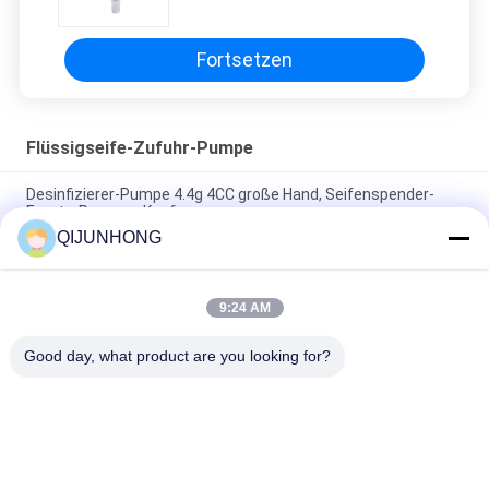
Farbe4cc
Fortsetzen
Flüssigseife-Zufuhr-Pumpe
Desinfizierer-Pumpe 4.4g 4CC große Hand, Seifenspender-
Ersatz-Pumpen-Kopf
QIJUNHONG
33/410 Flüssigseifen-Körperwaschspender Mehrfarbiges
Kunststoffmaterial
9:24 AM
33/410 Flüssigseifenspender Pumpe Runder Aktor für
Shampoo oder Reinigungsmittel
Good day, what product are you looking for?
Beliebte Kategorien
Alle
Kosmetische 
Plastiklotions-
Lotions-Pumpe
Pumpen