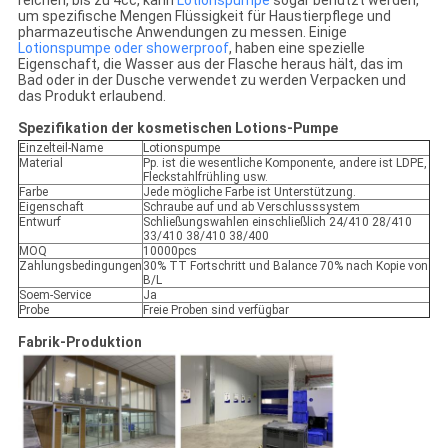
reichen, bis zu 4cc, kann
Lotionspumpe
sogar benutzt werden,
um spezifische Mengen Flüssigkeit für Haustierpflege und
pharmazeutische Anwendungen zu messen. Einige
Lotionspumpe
oder showerproof
, haben eine spezielle
Eigenschaft, die Wasser aus der Flasche heraus hält, das im
Bad oder in der Dusche verwendet zu werden Verpacken und
das Produkt erlaubend.
Spezifikation der kosmetischen Lotions-Pumpe
Einzelteil-Name
Lotionspumpe
Material
Pp. ist die wesentliche Komponente, andere ist LDPE,
Fleckstahlfrühling usw.
Farbe
Jede mögliche Farbe ist Unterstützung.
Eigenschaft
Schraube auf und ab Verschlusssystem
Entwurf
Schließungswahlen einschließlich 24/410 28/410
33/410 38/410 38/400
MOQ
10000pcs
Zahlungsbedingungen
30% TT Fortschritt und Balance 70% nach Kopie von
B/L
Soem-Service
Ja
Probe
Freie Proben sind verfügbar
Fabrik-Produktion